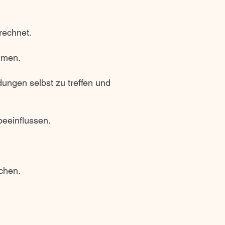
rrechnet.
mmen.
ungen selbst zu treffen und
eeinflussen.
echen.