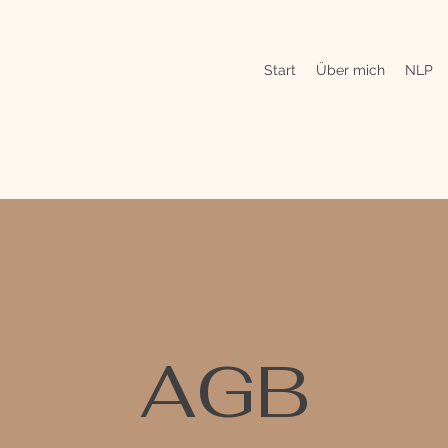
Start
Über mich
NLP
AGB